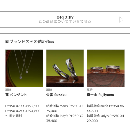
萬時 ファッションジュエリー
INQUIRY
この商品について問い合わせる
紹介文
冬に花開くスノードロップ（雪の雫）の花。
同ブランドのその他の商品
太陽の暖かさを花びらに閉じ込め、寒い夜を
乗り越える花を、愛情があれば乗り越えられ
る事に比喩したペンダント・ピアス作品。
チェーンは18金を使用しております。
萬時
萬時
萬時
蓮 ペンダント
朱雀 Suzaku
富士山 Fujiyama
螢
Pt950 0.1ct ¥192,500
結婚指輪 men's Pt950 ¥2
結婚指輪 men's Pt950 ¥6
婚
Pt950 0.2ct ¥294,800
79,400
44,600
～ 鑑定書付
結婚指輪 lady's Pt950 ¥2
結婚指輪 lady's Pt950 ¥4
35,400
29,000