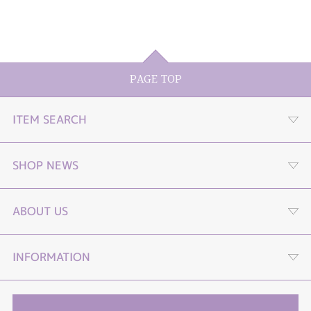
PAGE TOP
ITEM SEARCH
婚約指輪
SHOP NEWS
結婚指輪
プロポーズストーリームービー
ABOUT US
セットリング
プロポーズLP
４つの選べる購入プラン
INFORMATION
エタニティーリング
オンライン接客
TIARA YouTube channel
ご来店予約