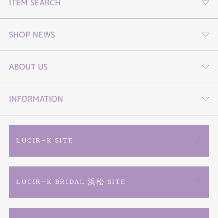
ITEM SEARCH
婚約指輪
SHOP NEWS
結婚指輪
プロポーズストーリームービー
ABOUT US
セットリング
プロポーズLP
４つの選べる購入プラン
INFORMATION
エタニティーリング
オンライン接客
TIARA YouTube channel
ご来店予約
LUCIR-K SITE
婚約ネックレス
動画コンテンツ
店舗情報・会社概要
カタログ請求
LUCIR-K BRIDAL 浜松 SITE
リフォーム
プロポーズ相談室
お問い合わせ
よくあるご質問
結婚記念日ジュエリー