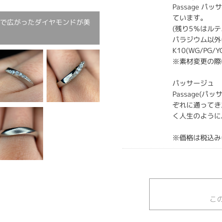
Passage 
ています。
まで広がったダイヤモンドが美
(残り5％はル
パラジウム以外にP
K10(WG/PG
※素材変更の際
パッサージュ
Passage(
ぞれに通ってき
く人生のように
※価格は税込み
こ