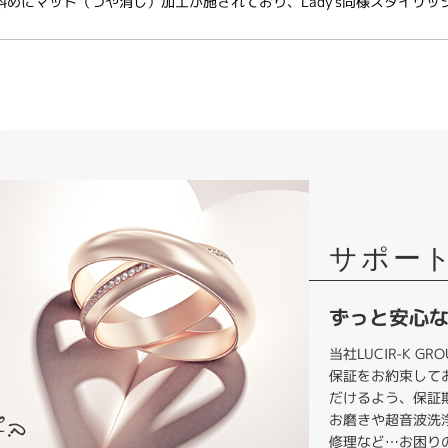
側斜めにマット（つや消し）加工が施されており、Lady's同様スタイリ
サポー
ずっと安心
当社LUCIR-K 
保証をお約束して
だけるよう、保証
お磨きや超音波洗
修理など…お困り