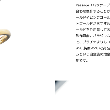
Passage〈パッ
合わせ製作すること
ールドやピンクゴー
トゴールドがおすす
ールドをご用意して
製作可能。パラジウ
で、プラチナよりもコス
950(純度95％)と
ムという白金族の地金を
能です。