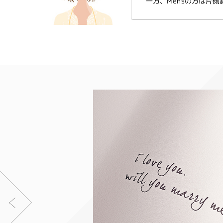
一方、Men'sの方は片