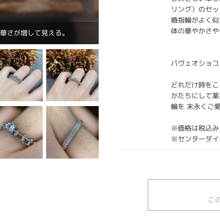
リング）のセッ
婚指輪がよく似
体の華やかさや
豪華さが増して見える。
パヴェオショコ
どれだけ時を
かたちにして薬
輪を 末永くご
※価格は税込み
※センターダイ
こ