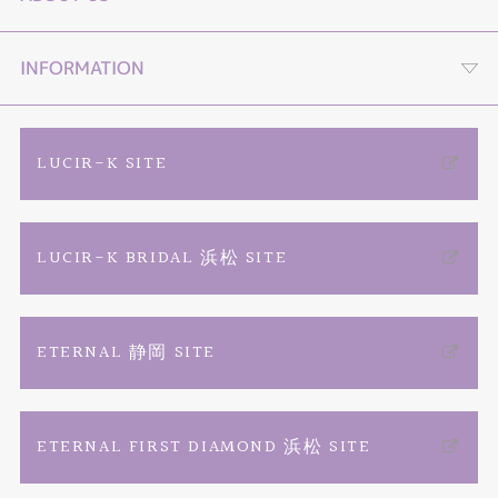
セットリング
プロポーズLP
４つの選べる購入プラン
INFORMATION
エタニティーリング
オンライン接客
TIARA YouTube channel
ご来店予約
LUCIR-K SITE
婚約ネックレス
動画コンテンツ
店舗情報・会社概要
カタログ請求
LUCIR-K BRIDAL 浜松 SITE
リフォーム
プロポーズ相談室
お問い合わせ
よくあるご質問
結婚記念日ジュエリー
商品一覧
TIARAフェア総合
特定商取引に関する表記
ETERNAL 静岡 SITE
ファッションジュエリー
ブランドリスト
プライバシーポリシー
ETERNAL FIRST DIAMOND 浜松 SITE
ベビーリング
お客様の声